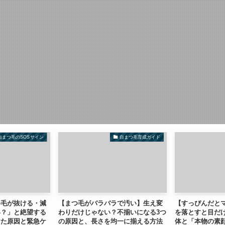
自まつ毛のSOSサイン
自まつ毛育成ガイド
つ毛が抜ける・減
【まつ毛がバラバラで汚い】生え変
【すっぴんだと
い？」と絶望する
わりだけじゃない？不揃いになる3つ
を落とすと目だ
けた原因と緊急ケ
の原因と、長さを均一に揃える方法
体と「本物の素